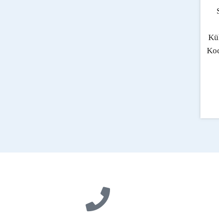
Kü
Koc